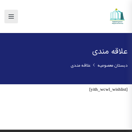
علاقه مندی
دبستان معصومیه
علاقه مندی
[yith_wcwl_wishlist]